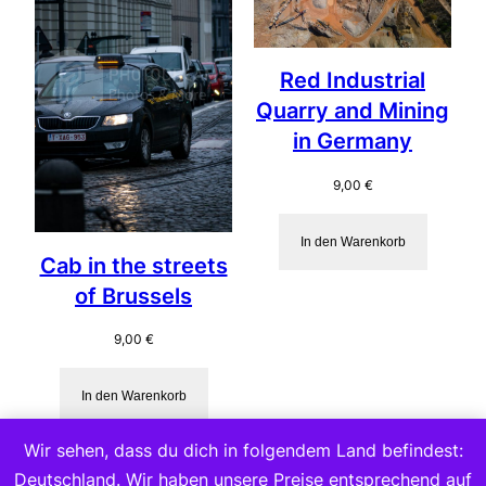
Red Industrial
Quarry and Mining
in Germany
9,00
€
In den Warenkorb
Cab in the streets
of Brussels
9,00
€
In den Warenkorb
Wir sehen, dass du dich in folgendem Land befindest:
Deutschland. Wir haben unsere Preise entsprechend auf