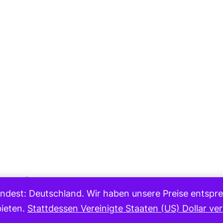
Medium
eturns
Contact
ndest: Deutschland. Wir haben unsere Preise entsprec
Copyright 2023
bieten.
Stattdessen Vereinigte Staaten (US) Dollar v