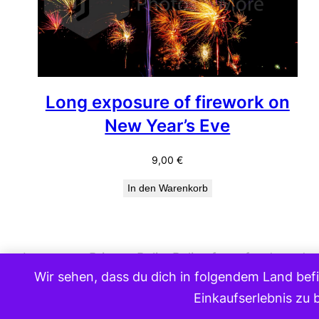
Long exposure of firework on
New Year’s Eve
9,00
€
In den Warenkorb
Impressum
Privacy Policy
Policy for refunds and r
Wir sehen, dass du dich in folgendem Land befi
Einkaufserlebnis zu 