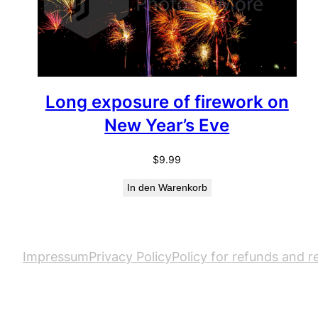
Long exposure of firework on
New Year’s Eve
$
9.99
In den Warenkorb
Impressum
Privacy Policy
Policy for refunds and r