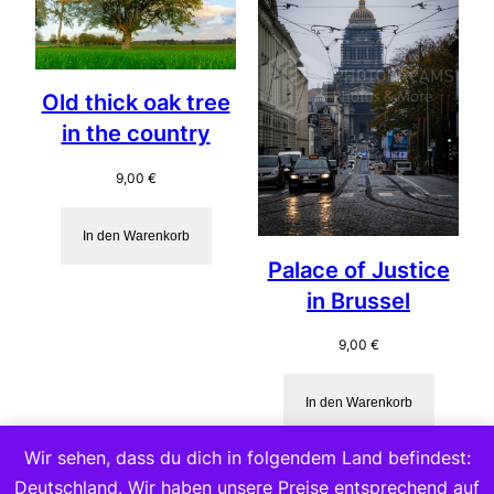
Old thick oak tree
in the country
9,00
€
In den Warenkorb
Palace of Justice
in Brussel
9,00
€
In den Warenkorb
Wir sehen, dass du dich in folgendem Land befindest:
Deutschland. Wir haben unsere Preise entsprechend auf