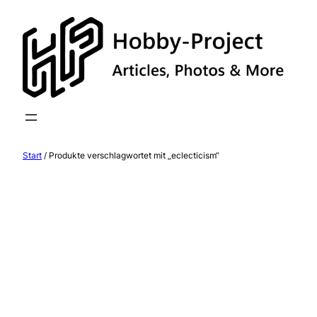
Zum
Inhalt
springen
Start
/ Produkte verschlagwortet mit „eclecticism“