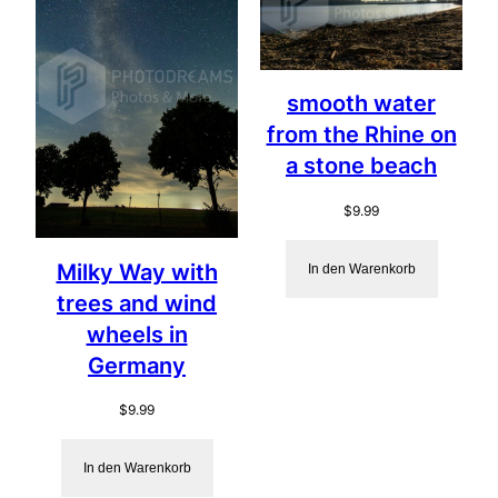
smooth water
from the Rhine on
a stone beach
$
9.99
Milky Way with
In den Warenkorb
trees and wind
wheels in
Germany
$
9.99
In den Warenkorb