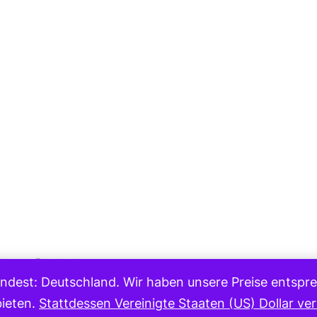
Medium
eturns
Contact
ndest: Deutschland. Wir haben unsere Preise entsprec
Copyright 2023
bieten.
Stattdessen Vereinigte Staaten (US) Dollar v