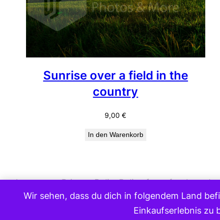
Sunrise over a field in the
country
9,00
€
In den Warenkorb
Impressum
Privacy Policy
Policy for refunds and r
Wir sehen, dass du dich in folgendem Land befi
Einkaufserlebnis zu 