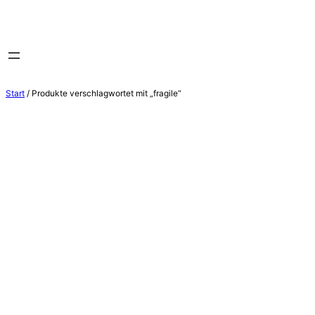
Zum
Inhalt
springen
Start
/ Produkte verschlagwortet mit „fragile“