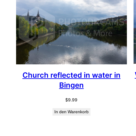
Church reflected in water in
Bingen
$
9.99
In den Warenkorb