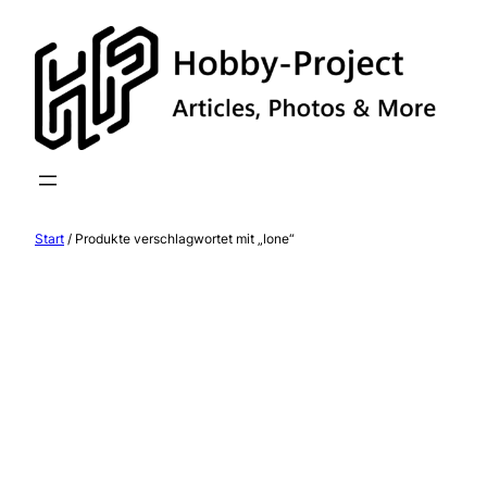
Zum
Inhalt
springen
Start
/ Produkte verschlagwortet mit „lone“