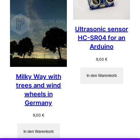
Ultrasonic sensor
HC-SR04 for an
Arduino
9,00
€
Milky Way with
In den Warenkorb
trees and wind
wheels in
Germany
9,00
€
In den Warenkorb