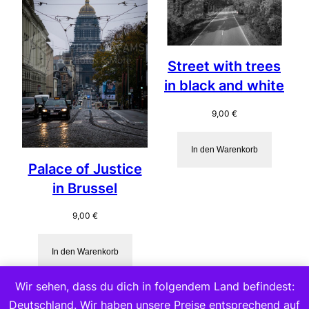
Street with trees
in black and white
9,00
€
In den Warenkorb
Palace of Justice
in Brussel
9,00
€
In den Warenkorb
Wir sehen, dass du dich in folgendem Land befindest:
Deutschland. Wir haben unsere Preise entsprechend auf