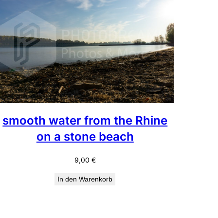
smooth water from the Rhine
on a stone beach
9,00
€
In den Warenkorb