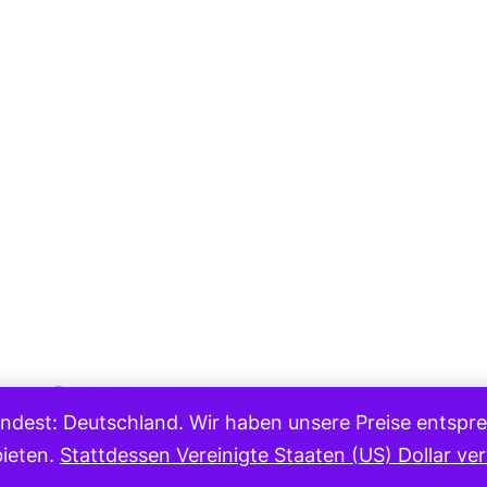
Medium
eturns
Contact
ndest: Deutschland. Wir haben unsere Preise entsprec
Copyright 2023
bieten.
Stattdessen Vereinigte Staaten (US) Dollar v