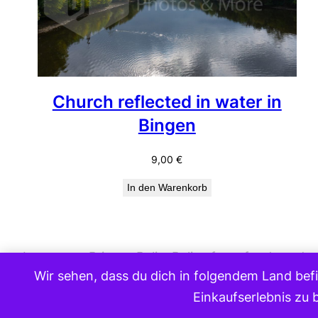
Church reflected in water in
Bingen
9,00
€
In den Warenkorb
Impressum
Privacy Policy
Policy for refunds and r
Wir sehen, dass du dich in folgendem Land befi
Einkaufserlebnis zu 