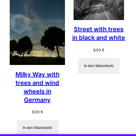
Street with trees
in black and white
9,00
€
In den Warenkorb
Milky Way with
trees and wind
wheels in
Germany
9,00
€
In den Warenkorb