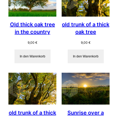
Old thick oak tree
old trunk of a thick
in the country
oak tree
9,00
€
9,00
€
In den Warenkorb
In den Warenkorb
old trunk of a thick
Sunrise over a