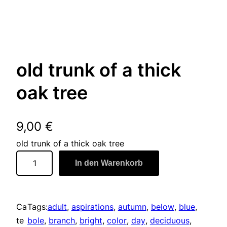
old trunk of a thick
oak tree
9,00
€
old trunk of a thick oak tree
o
In den Warenkorb
l
d
t
Ca
Tags:
adult
, 
aspirations
, 
autumn
, 
below
, 
blue
, 
r
te
bole
, 
branch
, 
bright
, 
color
, 
day
, 
deciduous
, 
u