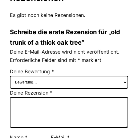
e
M
Es gibt noch keine Rezensionen.
e
n
Schreibe die erste Rezension für „old
g
trunk of a thick oak tree“
e
Deine E-Mail-Adresse wird nicht veröffentlicht.
Erforderliche Felder sind mit
*
markiert
Deine Bewertung
*
Deine Rezension
*
Name
*
E-Mail
*