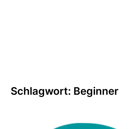
Schlagwort:
Beginner