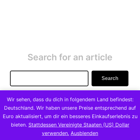
Search for an article
Search
Search
Wir sehen, dass du dich in folgendem Land befindest:
Deutschland. Wir haben unsere Preise entsprechend auf
Euro aktualisiert, um dir ein besseres Einkaufserlebnis zu
bieten.
Stattdessen Vereinigte Staaten (US) Dollar
Copyright 2023
verwenden.
Ausblenden